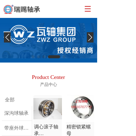
T
o
g
g
l
e
n
a
v
i
g
a
Product Center
t
产品中心
i
o
n
全部
深沟球轴承
调心滚子轴
精密锁紧螺
带座外球面轴承
承
母