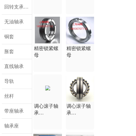
18930707712
回转支承轴承
无油轴承
铜套
精密锁紧螺
精密锁紧螺
胀套
母
母
直线轴承
导轨
丝杆
调心滚子轴
调心滚子轴
带座轴承
承
承
18930707712
18930707712
轴承座