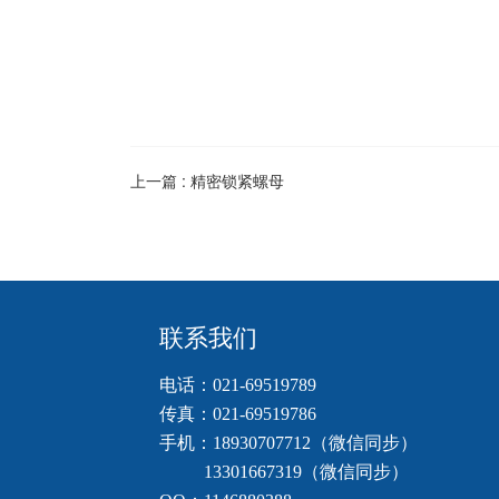
上一篇 :
精密锁紧螺母
联系我们
电话：021-69519789     
传真：021-69519786    
手机：18930707712（微信同步）          
          13301667319（微信同步）    