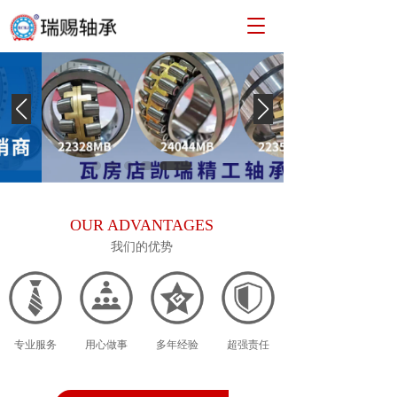
T
o
g
g
l
e
n
a
v
i
g
a
OUR ADVANTAGES
t
我们的优势
i
o
n
专业服务
用心做事
多年经验
超强责任